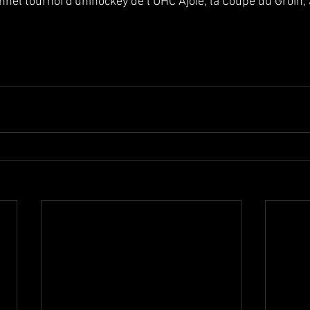
nnel tournoi d'unihockey de l’UHC Ajoie, la Coupe du Groin, a