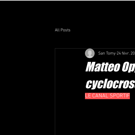
Matteo Oppizzi
All Posts
San Tomy
24 févr. 2
Matteo Op
cyclocros
LE CANAL SPORTIF