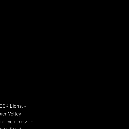
GCK Lions. -
er Volley. -
de cyclocross. -