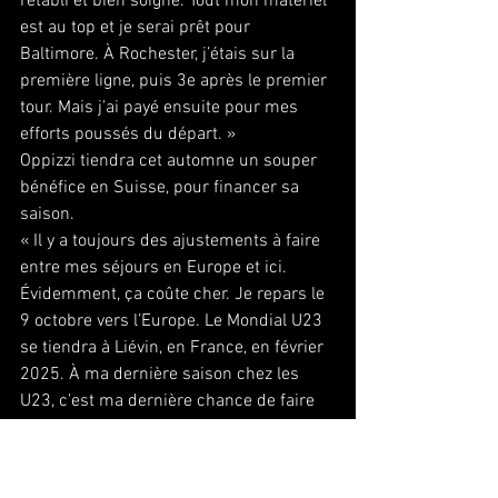
rétabli et bien soigné. Tout mon matériel 
est au top et je serai prêt pour 
Baltimore. À Rochester, j’étais sur la 
première ligne, puis 3e après le premier 
tour. Mais j’ai payé ensuite pour mes 
efforts poussés du départ. »
Oppizzi tiendra cet automne un souper 
bénéfice en Suisse, pour financer sa 
saison.
« Il y a toujours des ajustements à faire 
entre mes séjours en Europe et ici. 
Évidemment, ça coûte cher. Je repars le 
9 octobre vers l’Europe. Le Mondial U23 
se tiendra à Liévin, en France, en février 
2025. À ma dernière saison chez les 
U23, c’est ma dernière chance de faire 
le top 10 mondial. Je retrouve mes 
automatismes au cyclo, que je préfère 
toujours aux épreuves sur routes », a 