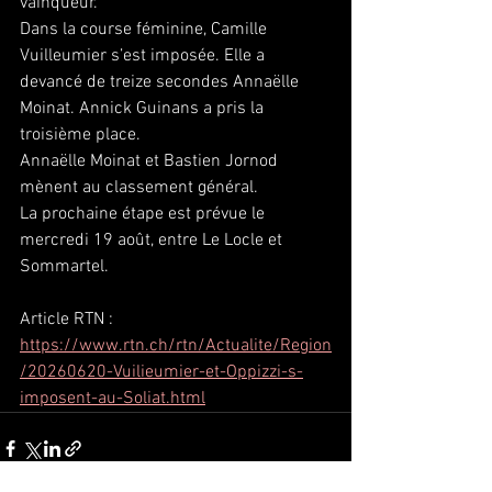
vainqueur.
Dans la course féminine, Camille 
Vuilleumier s’est imposée. Elle a 
devancé de treize secondes Annaëlle 
Moinat. Annick Guinans a pris la 
troisième place.
Annaëlle Moinat et Bastien Jornod 
mènent au classement général. 
La prochaine étape est prévue le 
mercredi 19 août, entre Le Locle et 
Sommartel.
Article RTN : 
https://www.rtn.ch/rtn/Actualite/Region
/20260620-Vuilieumier-et-Oppizzi-s-
imposent-au-Soliat.html