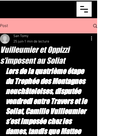
Matteo Oppizzi
Post
San Tomy
25 juin
1 min de lecture
Vuilleumier et Oppizzi
s’imposent au Soliat
Lors de la quatrième étape 
du Trophée des Montagnes 
neuchâteloises, disputée 
vendredi entre Travers et le 
Soliat, Camille Vuilleumier 
s’est imposée chez les 
dames, tandis que Matteo 